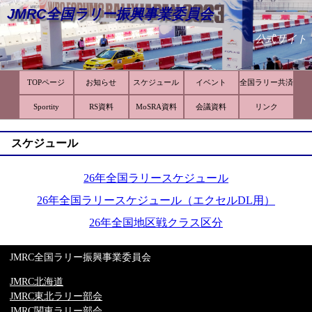
JMRC全国ラリー振興事業委員会
公式サイト
TOPページ
お知らせ
スケジュール
イベント
全国ラリー共済
Sportity
RS資料
MoSRA資料
会議資料
リンク
スケジュール
26年全国ラリースケジュール
26年全国ラリースケジュール（エクセルDL用）
26年全国地区戦クラス区分
JMRC全国ラリー振興事業委員会
JMRC北海道
JMRC東北ラリー部会
JMRC関東ラリー部会